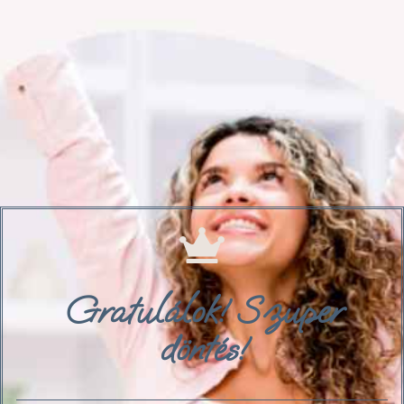
Gratulálok! Szuper
döntés!