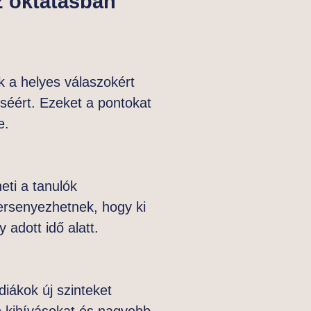
z oktatásban
k a helyes válaszokért
éséért. Ezeket a pontokat
e.
eti a tanulók
versenyezhetnek, hogy ki
 adott idő alatt.
diákok új szinteket
 kihívásokat és nagyobb