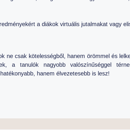
 eredményekért a diákok virtuális jutalmakat vagy e
kok ne csak kötelességből, hanem örömmel és lelke
enek, a tanulók nagyobb valószínűséggel térn
hatékonyabb, hanem élvezetesebb is lesz!