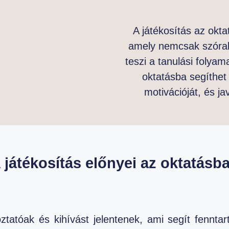
A játékosítás az okt
amely nemcsak szóra
teszi a tanulási folyam
oktatásba segíthet 
motivációját, és ja
 játékosítás előnyei az oktatásb
oztatóak és kihívást jelentenek, ami segít fenntar