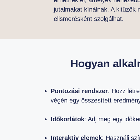
jutalmakat kínálnak. A kitűzők
elismerésként szolgálhat.
Hogyan alkal
Pontozási rendszer
: Hozz létr
végén egy összesített eredmén
Időkorlátok
: Adj meg egy időke
Interaktív elemek
: Használj sz