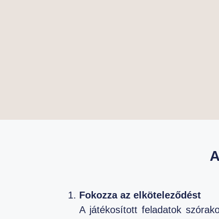
A
Fokozza az elköteleződést
A játékosított feladatok szórak