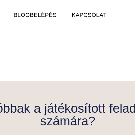
BLOG
BELÉPÉS
KAPCSOLAT
óbbak a játékosított fela
számára?