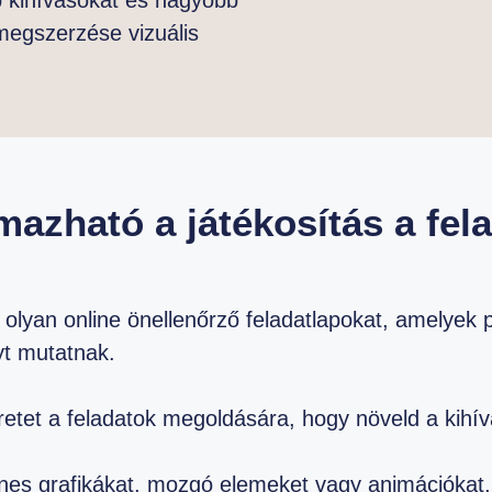
 megszerzése vizuális
mazható a játékosítás a fel
e olyan online önellenőrző feladatlapokat, amelyek
yt mutatnak.
retet a feladatok megoldására, hogy növeld a kihív
ínes grafikákat, mozgó elemeket vagy animációkat,