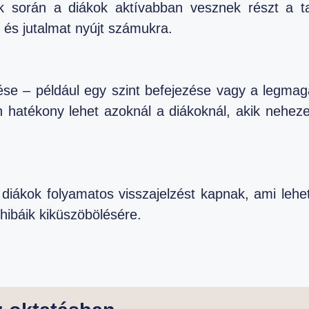
k során a diákok aktívabban vesznek részt a ta
t és jutalmat nyújt számukra.
rése – például egy szint befejezése vagy a legm
n hatékony lehet azoknál a diákoknál, akik nehez
 diákok folyamatos visszajelzést kapnak, ami lehet
 hibáik kiküszöbölésére.