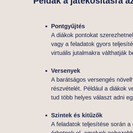
Példák a játékosításra a
Pontgyűjtés
A diákok pontokat szerezhetne
vagy a feladatok gyors teljesít
virtuális jutalmakra válthatják b
Versenyek
A barátságos versengés növelh
részvételét. Például a diákok 
tud több helyes választ adni egy
Szintek és kitűzők
A feladatok teljesítése során a 
érhetnek el, amelyek nehezebb