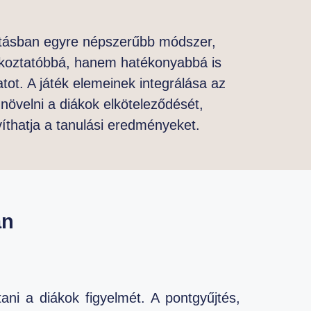
atásban egyre népszerűbb módszer,
koztatóbbá, hanem hatékonyabbá is
atot. A játék elemeinek integrálása az
növelni a diákok elköteleződését,
víthatja a tanulási eredményeket.
an
tani a diákok figyelmét. A pontgyűjtés,