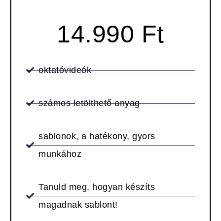
14.990 Ft
oktatóvideók
számos letölthető anyag
sablonok, a hatékony, gyors
munkához
Tanuld meg, hogyan készíts
magadnak sablont!