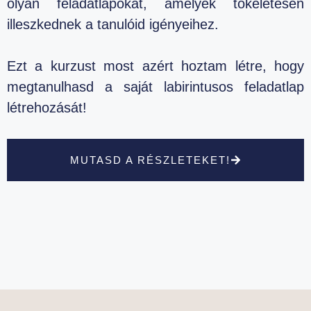
olyan feladatlapokat, amelyek tökéletesen
illeszkednek a tanulóid igényeihez.
Ezt a kurzust most azért hoztam létre, hogy
megtanulhasd a saját labirintusos feladatlap
létrehozását!
MUTASD A RÉSZLETEKET!